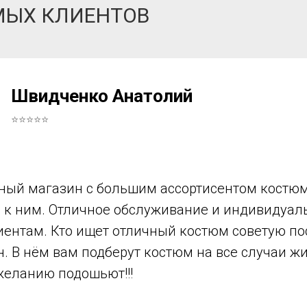
МЫХ КЛИЕНТОВ
Швидченко Анатолий
⭐⭐⭐⭐⭐
ный магазин с большим ассортисентом костюм
в к ним. Отличное обслуживание и индивидуа
иентам. Кто ищет отличный костюм советую по
н. В нём вам подберут костюм на все случаи ж
желанию подошьют!!!