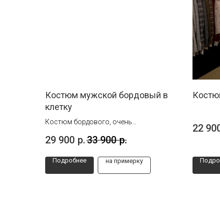
Костюм мужской бордовый в
Костю
клетку
Костюм бордового, очень
22 90
насыщенного цвета в клетку. Ткань
29 900
р.
33 900
р.
очень мягкая и невероятно приятная
на ощупь. Отделка костюма приводит
Подробнее
Подро
на примерку
в восторг: красивая ткань подклады,
лацкан, пуговицы.
Создай неповторимый образ!