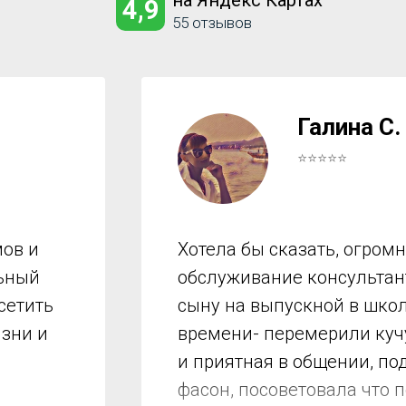
на Яндекс Картах
4,9
55 отзывов
Галина С.
⭐⭐⭐⭐⭐
ов и
Хотела бы сказать, огром
льный
обслуживание консультант
сетить
сыну на выпускной в школ
изни и
времени- перемерили куч
и приятная в общении, по
фасон, посоветовала что 