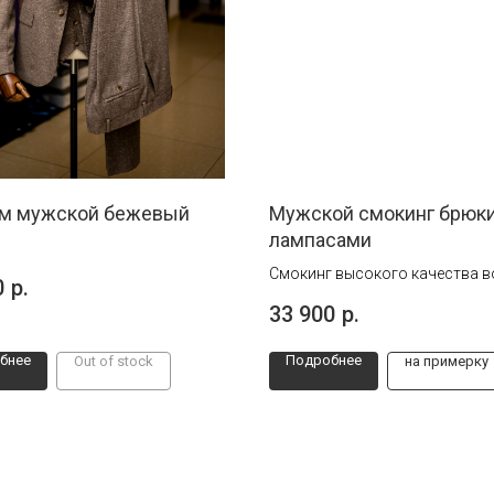
м мужской бежевый
Мужской смокинг брюки
лампасами
Смокинг высокого качества в
0
р.
классике своего исполнения
33 900
р.
бнее
Подробнее
Out of stock
на примерку