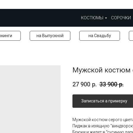
КОСТЮМЫ
СОРОЧКИ
окинги
на Выпускной
на Свадьбу
Мужской костюм 
27 900
р.
33 900
р.
Записаться а примерку
Мужской костюм серого цвет
Пиджак в изящную "виндзорск
Брюки и жилет в "гусиную лап