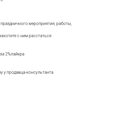
 праздничного мероприятия, работы,
захотите с ним расстаться
оза 2%лайкра
у у продавца-консультанта.