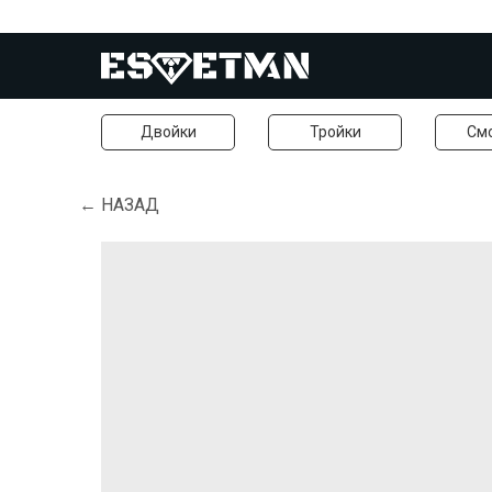
Двойки
Тройки
См
← НАЗАД