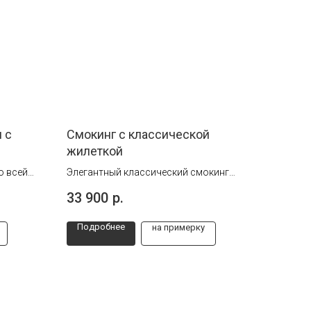
 с
Смокинг с классической
жилеткой
о всей
Элегантный классический смокинг
высокого качества изготовления
33 900
р.
обеспечит Вам не только стиль, но и
комфорт на любом мероприятии -
Подробнее
на примерку
идеален для важных событий.