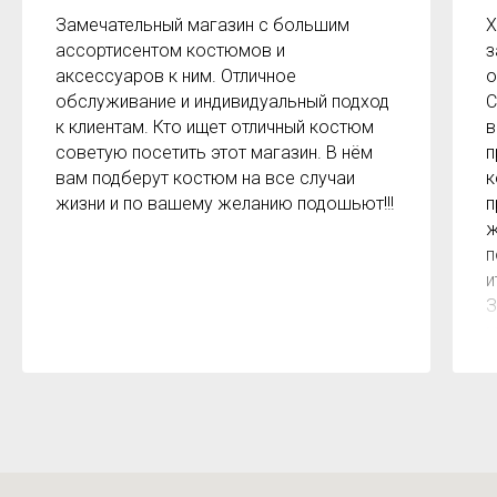
Замечательный магазин с большим
Х
ассортисентом костюмов и
з
аксессуаров к ним. Отличное
о
обслуживание и индивидуальный подход
С
к клиентам. Кто ищет отличный костюм
в
советую посетить этот магазин. В нём
п
вам подберут костюм на все случаи
к
жизни и по вашему желанию подошьют!!!
п
ж
п
и
З
м
к
з
р
б
2
О