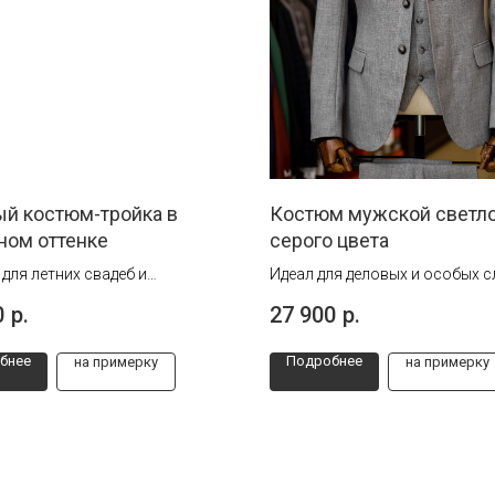
ый костюм-тройка в
Костюм мужской светло
ном оттенке
серого цвета
для летних свадеб и
Идеал для деловых и особых с
ых!
Стиль, комфорт и универсаль
0
р.
27 900
р.
бнее
Подробнее
на примерку
на примерку