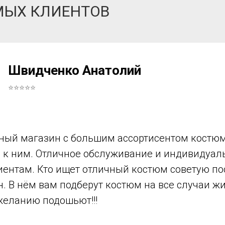
МЫХ КЛИЕНТОВ
Швидченко Анатолий
⭐⭐⭐⭐⭐
ный магазин с большим ассортисентом костюм
в к ним. Отличное обслуживание и индивидуа
иентам. Кто ищет отличный костюм советую по
н. В нём вам подберут костюм на все случаи ж
желанию подошьют!!!