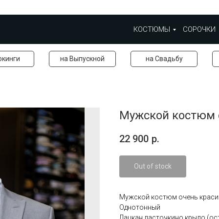
КОСТЮМЫ
СОРОЧКИ
окинги
на Выпускной
на Свадьбу
Мужской костюм 
22 900
р.
Out of stock
Мужской костюм очень красив
Однотонный
Лацкан ласточкино крыло (ос