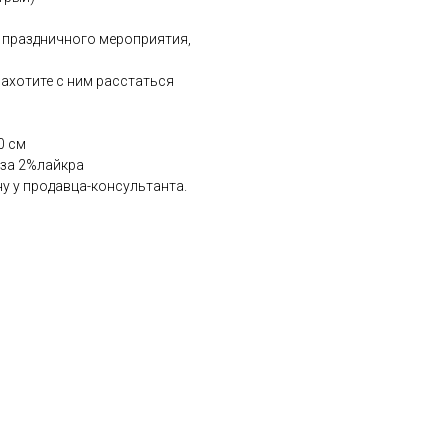
 праздничного мероприятия,
ахотите с ним расстаться
0 см
оза 2%лайкра
у у продавца-консультанта.