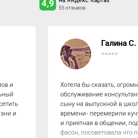
на Яндекс Картах
4,9
55 отзывов
Галина С.
⭐⭐⭐⭐⭐
ов и
Хотела бы сказать, огром
льный
обслуживание консультант
сетить
сыну на выпускной в школ
изни и
времени- перемерили куч
и приятная в общении, по
фасон, посоветовала что 