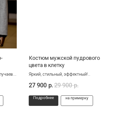
-
Костюм мужской пудрового
цвета в клетку
лучаев.
Яркий, стильный, эффектный!
ность.
Отлично подойдет для любого
27 900
р.
29 900
р.
торжественного
мероприятия. Идеален для выпускного
Подробнее
на примерку
и не только.