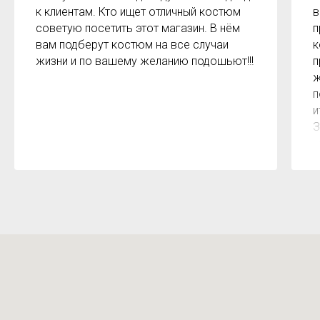
к клиентам. Кто ищет отличный костюм
в
советую посетить этот магазин. В нём
п
вам подберут костюм на все случаи
к
жизни и по вашему желанию подошьют!!!
п
ж
п
и
З
м
к
з
р
б
2
О
м
Х
н