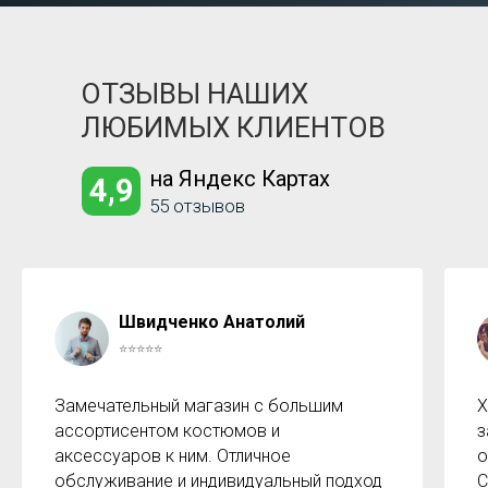
ОТЗЫВЫ НАШИХ
ЛЮБИМЫХ КЛИЕНТОВ
на Яндекс Картах
4,9
55 отзывов
Швидченко Анатолий
⭐⭐⭐⭐⭐
Замечательный магазин с большим
Х
ассортисентом костюмов и
з
аксессуаров к ним. Отличное
о
обслуживание и индивидуальный подход
С