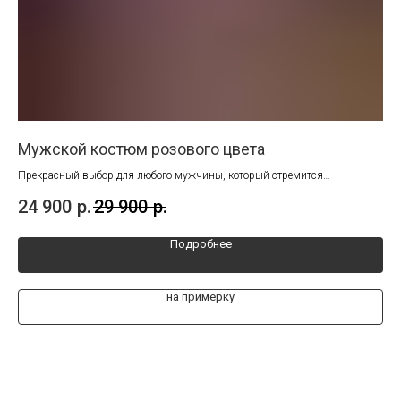
Мужской костюм розового цвета
Му
Прекрасный выбор для любого мужчины, который стремится
Эфф
выделиться из толпы и подчеркнуть свою индивидуальность.
Иде
24 900
р.
29 900
р.
27
Подробнее
на примерку