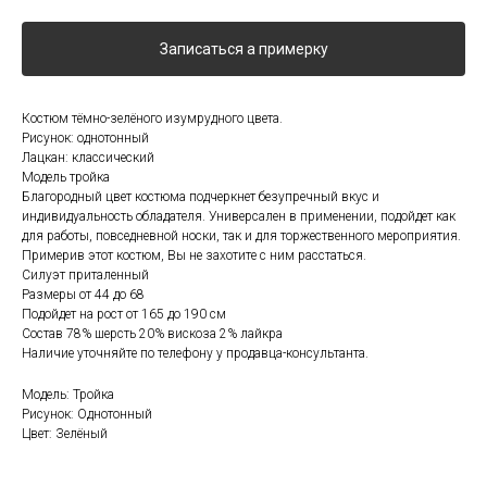
Записаться а примерку
Костюм тёмно-зелёного изумрудного цвета.
Рисунок: однотонный
Лацкан: классический
Модель тройка
Благородный цвет костюма подчеркнет безупречный вкус и
индивидуальность обладателя. Универсален в применении, подойдет как
для работы, повседневной носки, так и для торжественного мероприятия.
Примерив этот костюм, Вы не захотите с ним расстаться.
Силуэт приталенный
Размеры от 44 до 68
Подойдет на рост от 165 до 190 см
Состав 78% шерсть 20% вискоза 2% лайкра
Наличие уточняйте по телефону у продавца-консультанта.
Модель: Тройка
Рисунок: Однотонный
Цвет: Зелёный