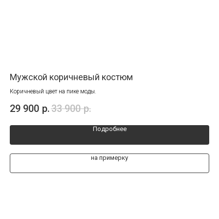
Мужской коричневый костюм
Му
Коричневый цвет на пике моды.
При
Ваш
29 900
р.
33 900
р.
25
Эле
Подробнее
на примерку