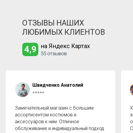
ОТЗЫВЫ НАШИХ
ЛЮБИМЫХ КЛИЕНТОВ
на Яндекс Картах
4,9
55 отзывов
Швидченко Анатолий
⭐⭐⭐⭐⭐
Замечательный магазин с большим
Х
ассортисентом костюмов и
з
аксессуаров к ним. Отличное
о
обслуживание и индивидуальный подход
С