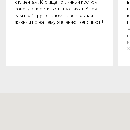
к клиентам. Кто ищет отличный костюм
в
советую посетить этот магазин. В нём
п
вам подберут костюм на все случаи
к
жизни и по вашему желанию подошьют!!!
п
ж
п
и
З
м
к
з
р
б
2
О
м
Х
н