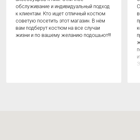
обслуживание и индивидуальный подход
С
к клиентам. Кто ищет отличный костюм
в
советую посетить этот магазин. В нём
п
вам подберут костюм на все случаи
к
жизни и по вашему желанию подошьют!!!
п
ж
п
и
З
м
к
з
р
б
2
О
м
Х
н