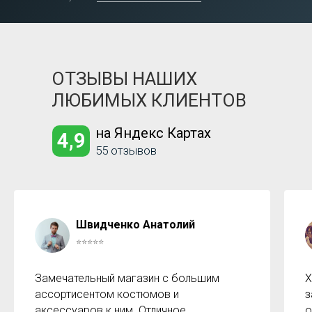
ОТЗЫВЫ НАШИХ
ЛЮБИМЫХ КЛИЕНТОВ
на Яндекс Картах
4,9
55 отзывов
Швидченко Анатолий
⭐⭐⭐⭐⭐
Замечательный магазин с большим
Х
ассортисентом костюмов и
з
аксессуаров к ним. Отличное
о