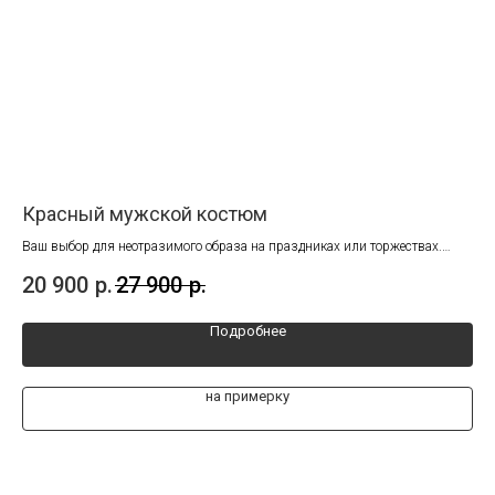
Красный мужской костюм
Го
Ваш выбор для неотразимого образа на праздниках или торжествах.
Льн
Стиль, комфорт и яркость!
сов
20 900
р.
27 900
р.
25
Подробнее
на примерку