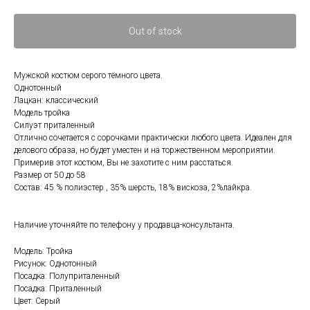
Out of stock
Мужской костюм серого тёмного цвета.
Однотонный
Лацкан: классический
Модель тройка
Силуэт приталенный
Отлично сочетается с сорочками практически любого цвета. Идеален для
делового образа, но будет уместен и на торжественном мероприятии.
Примерив этот костюм, Вы не захотите с ним расстаться.
Размер от 50 до 58
Состав: 45 % полиэстер , 35% шерсть, 18% вискоза, 2%лайкра.
Наличие уточняйте по телефону у продавца-консультанта.
Модель: Тройка
Рисунок: Однотонный
Посадка: Полуприталенный
Посадка: Приталенный
Цвет: Серый