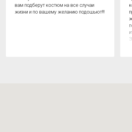
вам подберут костюм на все случаи
к
жизни и по вашему желанию подошьют!!!
п
ж
п
и
З
м
к
з
р
б
2
О
м
Х
н