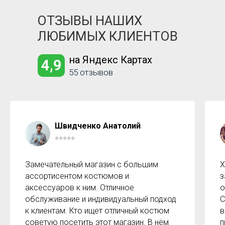
ОТЗЫВЫ НАШИХ
ЛЮБИМЫХ КЛИЕНТОВ
на Яндекс Картах
4,9
55 отзывов
Швидченко Анатолий
⭐⭐⭐⭐⭐
Замечательный магазин с большим
Х
ассортисентом костюмов и
з
аксессуаров к ним. Отличное
о
обслуживание и индивидуальный подход
С
к клиентам. Кто ищет отличный костюм
в
советую посетить этот магазин. В нём
п