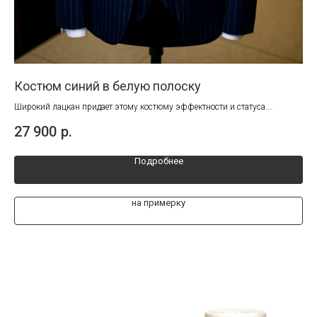
ку
Костюм синий в белую полоску
Ко
Широкий лацкан придает этому костюму эффектности и статуса.
Прекрасное решение для работы и торжеств!
27 900
р.
29
Подробнее
на примерку