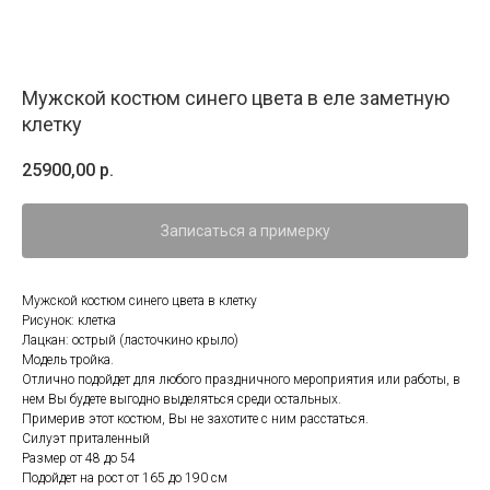
Мужской костюм синего цвета в еле заметную
клетку
25900,00
р.
Записаться а примерку
Мужской костюм синего цвета в клетку
Рисунок: клетка
Лацкан: острый (ласточкино крыло)
Модель тройка.
Отлично подойдет для любого праздничного мероприятия или работы, в
нем Вы будете выгодно выделяться среди остальных.
Примерив этот костюм, Вы не захотите с ним расстаться.
Силуэт приталенный
Размер от 48 до 54
Подойдет на рост от 165 до 190 см