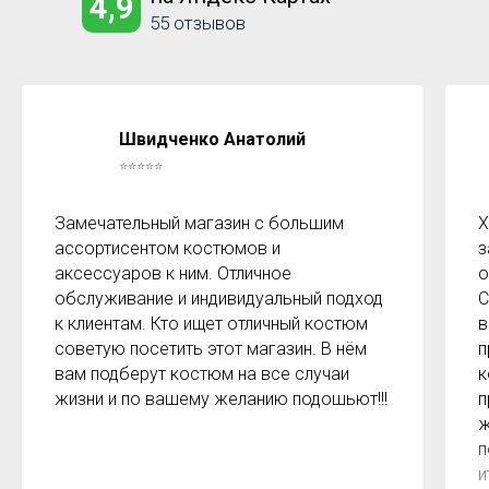
4,9
55 отзывов
Швидченко Анатолий
⭐⭐⭐⭐⭐
Замечательный магазин с большим
Х
ассортисентом костюмов и
з
аксессуаров к ним. Отличное
о
обслуживание и индивидуальный подход
С
к клиентам. Кто ищет отличный костюм
в
советую посетить этот магазин. В нём
п
вам подберут костюм на все случаи
к
жизни и по вашему желанию подошьют!!!
п
ж
п
и