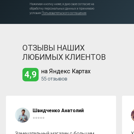
Нажимая кнопку ниже, я даю свое согласие на
обработку персональных данных и принимаю
условия
Пользовательского соглашения
ОТЗЫВЫ НАШИХ
ЛЮБИМЫХ КЛИЕНТОВ
на Яндекс Картах
4,9
55 отзывов
Швидченко Анатолий
⭐⭐⭐⭐⭐
Замечательный магазин с большим
Х