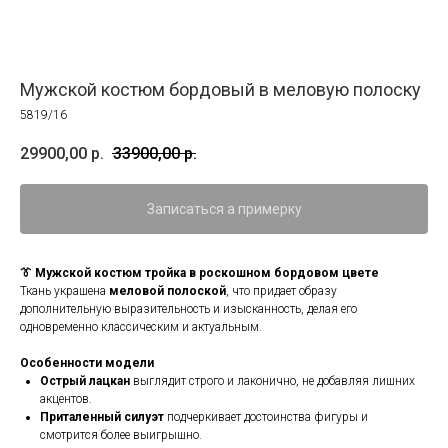
Мужской костюм бордовый в меловую полоску
5819/16
29900,00
р.
33900,00
р.
Записаться а примерку
👔 Мужской костюм тройка в роскошном бордовом цвете
Ткань украшена
меловой полоской
, что придает образу
дополнительную выразительность и изысканность, делая его
одновременно классическим и актуальным.
Особенности модели
Острый лацкан
выглядит строго и лаконично, не добавляя лишних
акцентов.
Приталенный силуэт
подчеркивает достоинства фигуры и
смотрится более выигрышно.