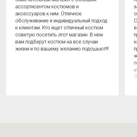
ассортисентом костюмов и
з
аксессуаров к ним. Отличное
о
обслуживание и индивидуальный подход
С
к клиентам. Кто ищет отличный костюм
в
советую посетить этот магазин. В нём
п
вам подберут костюм на все случаи
к
жизни и по вашему желанию подошьют!!!
п
ж
п
и
З
м
к
з
р
б
2
О
м