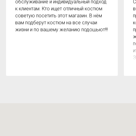
обслуживание и индивидуальный подход
С
к клиентам. Кто ищет отличный костюм
в
советую посетить этот магазин. В нём
п
вам подберут костюм на все случаи
к
жизни и по вашему желанию подошьют!!!
п
ж
п
и
З
м
к
з
р
б
2
О
м
Х
н