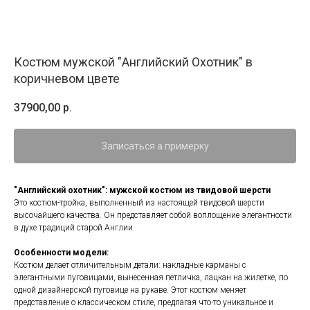
Костюм мужской "Английский Охотник" в
коричневом цвете
37900,00
р.
Записаться а примерку
"Английский охотник": мужской костюм из твидовой шерсти
Это костюм-тройка, выполненный из настоящей твидовой шерсти
высочайшего качества. Он представляет собой воплощение элегантности
в духе традиций старой Англии.
Особенности модели:
Костюм делает отличительным детали: накладные карманы с
элегантными пуговицами, вынесенная петличка, лацкан на жилетке, по
одной дизайнерской пуговице на рукаве. Этот костюм меняет
представление о классическом стиле, предлагая что-то уникальное и