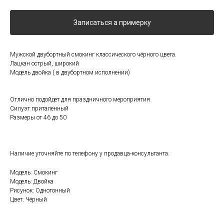
Записаться а примерку
Мужской двубортный смокинг классического чёрного цвета.
Лацкан острый, широкий
Модель двойка ( в двубортном исполнении)
Отлично подойдет для праздничного мероприятия
Силуэт приталенный
Размеры от 46 до 50
Наличие уточняйте по телефону у продавца-консультанта.
Модель: Смокинг
Модель: Двойка
Рисунок: Однотонный
Цвет: Чёрный