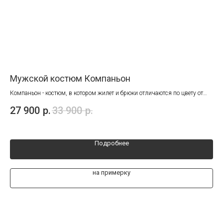
Мужской костюм Компаньон
Му
Компаньон - костюм, в котором жилет и брюки отличаются по цвету от
100
пиджака.
Отл
27 900
р.
33 900
р.
21
Смотрится эффектно.
Подробнее
на примерку