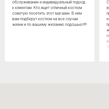
обслуживание и индивидуальный подход
С
к клиентам. Кто ищет отличный костюм
в
советую посетить этот магазин. В нём
п
вам подберут костюм на все случаи
к
жизни и по вашему желанию подошьют!!!
п
ж
п
и
З
м
к
з
р
б
2
О
м
Х
н