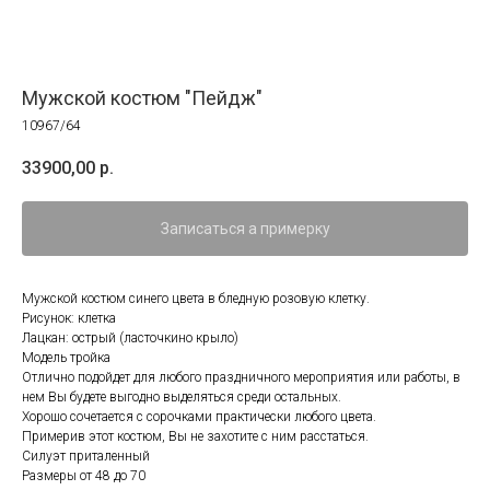
Мужской костюм "Пейдж"
10967/64
33900,00
р.
Записаться а примерку
Мужской костюм синего цвета в бледную розовую клетку.
Рисунок: клетка
Лацкан: острый (ласточкино крыло)
Модель тройка
Отлично подойдет для любого праздничного мероприятия или работы, в
нем Вы будете выгодно выделяться среди остальных.
Хорошо сочетается с сорочками практически любого цвета.
Примерив этот костюм, Вы не захотите с ним расстаться.
Силуэт приталенный
Размеры от 48 до 70