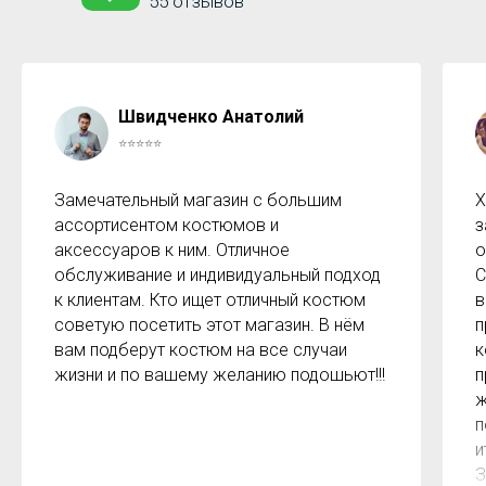
55 отзывов
Швидченко Анатолий
⭐⭐⭐⭐⭐
Замечательный магазин с большим
Х
ассортисентом костюмов и
з
аксессуаров к ним. Отличное
о
обслуживание и индивидуальный подход
С
к клиентам. Кто ищет отличный костюм
в
советую посетить этот магазин. В нём
п
вам подберут костюм на все случаи
к
жизни и по вашему желанию подошьют!!!
п
ж
п
и
З