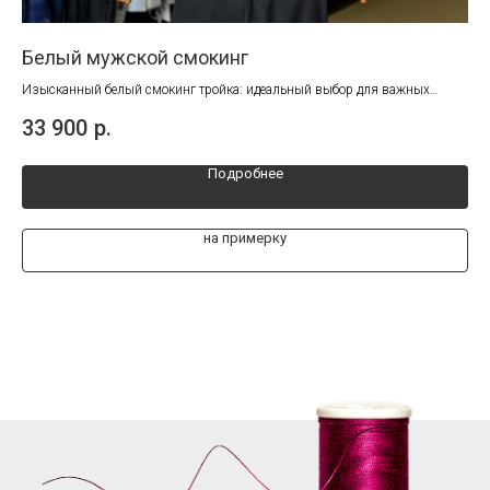
Белый мужской смокинг
Ко
Изысканный белый смокинг тройка: идеальный выбор для важных
Кла
моментов. Выделяйтесь на каждом торжестве!
бол
33 900
р.
27
Подробнее
на примерку