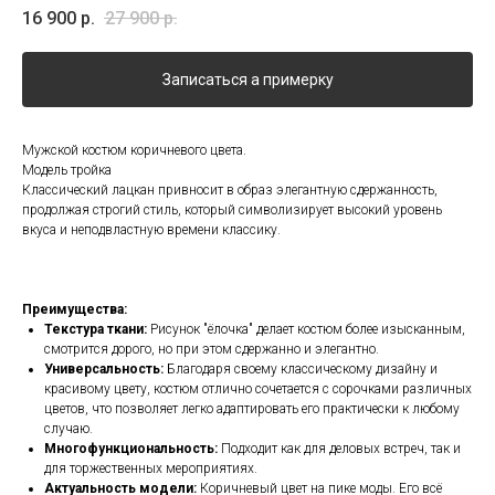
16 900
р.
27 900
р.
Записаться а примерку
Мужской костюм коричневого цвета.
Модель тройка
Классический лацкан привносит в образ элегантную сдержанность,
продолжая строгий стиль, который символизирует высокий уровень
вкуса и неподвластную времени классику.
Преимущества:
Текстура ткани:
Рисунок "ёлочка" делает костюм более изысканным,
смотрится дорого, но при этом сдержанно и элегантно.
Универсальность:
Благодаря своему классическому дизайну и
красивому цвету, костюм отлично сочетается с сорочками различных
цветов, что позволяет легко адаптировать его практически к любому
случаю.
Многофункциональность:
Подходит как для деловых встреч, так и
для торжественных мероприятиях.
Актуальность модели:
Коричневый цвет на пике моды. Его всё