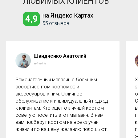
ЛЮБИМЫХ КЛИЕНТОВ
на Яндекс Картах
4,9
55 отзывов
Швидченко Анатолий
⭐⭐⭐⭐⭐
Замечательный магазин с большим
Х
ассортисентом костюмов и
з
аксессуаров к ним. Отличное
о
обслуживание и индивидуальный подход
С
к клиентам. Кто ищет отличный костюм
в
советую посетить этот магазин. В нём
п
вам подберут костюм на все случаи
к
жизни и по вашему желанию подошьют!!!
п
ж