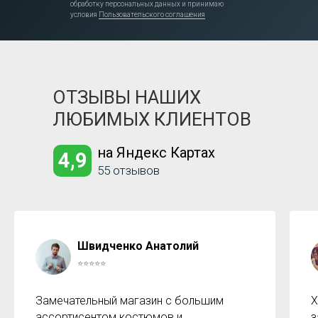
обработку персональных данных и принимаю
условия
Пользовательского соглашения
ОТЗЫВЫ НАШИХ
ЛЮБИМЫХ КЛИЕНТОВ
на Яндекс Картах
4,9
55 отзывов
Швидченко Анатолий
⭐⭐⭐⭐⭐
Замечательный магазин с большим
Х
ассортисентом костюмов и
з