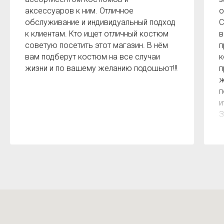
аксессуаров к ним. Отличное
о
обслуживание и индивидуальный подход
С
к клиентам. Кто ищет отличный костюм
в
советую посетить этот магазин. В нём
п
вам подберут костюм на все случаи
к
жизни и по вашему желанию подошьют!!!
п
ж
п
и
З
м
к
з
р
б
2
О
м
Х