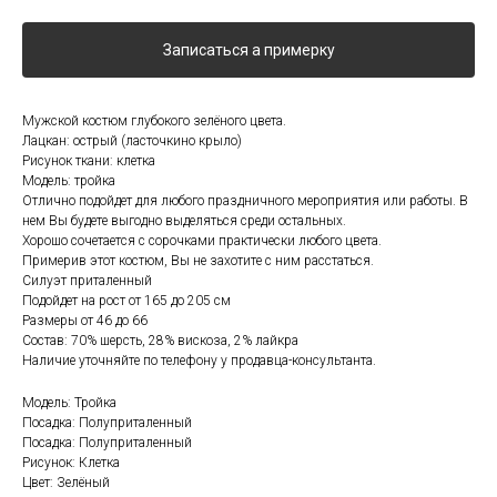
Записаться а примерку
Мужской костюм глубокого зелёного цвета.
Лацкан: острый (ласточкино крыло)
Рисунок ткани: клетка
Модель: тройка
Отлично подойдет для любого праздничного мероприятия или работы. В
нем Вы будете выгодно выделяться среди остальных.
Хорошо сочетается с сорочками практически любого цвета.
Примерив этот костюм, Вы не захотите с ним расстаться.
Силуэт приталенный
Подойдет на рост от 165 до 205 см
Размеры от 46 до 66
Состав: 70% шерсть, 28% вискоза, 2% лайкра
Наличие уточняйте по телефону у продавца-консультанта.
Модель: Тройка
Посадка: Полуприталенный
Посадка: Полуприталенный
Рисунок: Клетка
Цвет: Зелёный