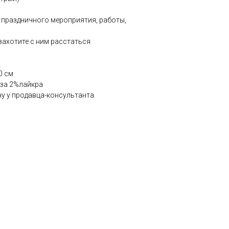
 праздничного мероприятия, работы,
захотите с ним расстаться
0 см
оза 2%лайкра
у у продавца-консультанта.