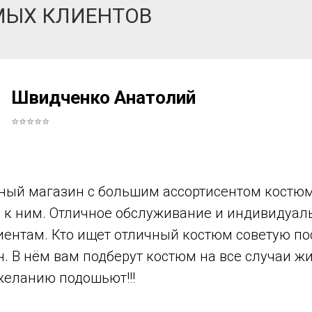
МЫХ КЛИЕНТОВ
Швидченко Анатолий
⭐⭐⭐⭐⭐
ный магазин с большим ассортисентом костюм
в к ним. Отличное обслуживание и индивидуа
иентам. Кто ищет отличный костюм советую по
н. В нём вам подберут костюм на все случаи ж
желанию подошьют!!!