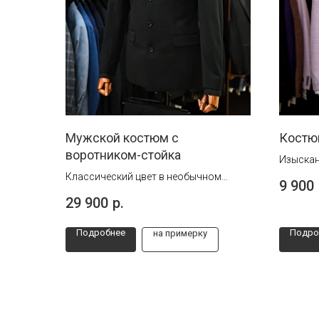
Мужской костюм с
Костю
воротником-стойка
Изыскан
подходи
Классический цвет в необычном
9 900
дизайне
29 900
р.
Подробнее
Подро
на примерку