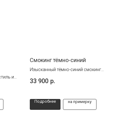
Смокинг тёмно-синий
Изысканный тёмно-синий смокинг
тройка: идеален для торжества и
стиль и
33 900
р.
вечерних мероприятий. Стиль в
чным
каждой детали!
ых
овать
Подробнее
на примерку
 любой