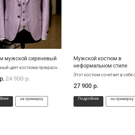
м мужской сиреневый
Мужской костюм в
неформальном стиле
ный цвет костюма прекрасно
т для особых моментов.
Этот костюм сочетает в себе 
р.
24 900
р.
практичность, делая его отли
27 900
р.
выбором для любых жизненн
событий. Он позволит чувств
бнее
Подробнее
на примерку
на примерку
себя уверенно и комфортно в
ситуации.