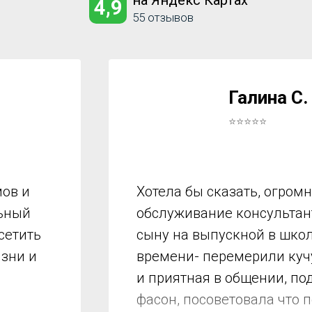
на Яндекс Картах
4,9
55 отзывов
Галина С.
⭐⭐⭐⭐⭐
ов и
Хотела бы сказать, огром
льный
обслуживание консультант
сетить
сыну на выпускной в школ
изни и
времени- перемерили куч
и приятная в общении, по
фасон, посоветовала что 