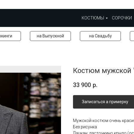
КОСТЮМЫ
СОРОЧКИ
окинги
на Выпускной
на Свадьбу
Костюм мужской 
33 900
р.
Записаться а примерку
Мужской костюм очень красив
Без рисунка
Лацкан: ласточкино крыло (о