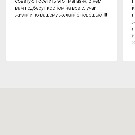
советую посетить этот магазин. В нём
п
вам подберут костюм на все случаи
к
жизни и по вашему желанию подошьют!!!
п
ж
п
и
З
м
к
з
р
б
2
О
м
Х
н