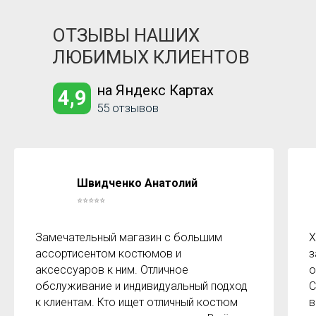
ОТЗЫВЫ НАШИХ
ЛЮБИМЫХ КЛИЕНТОВ
на Яндекс Картах
4,9
55 отзывов
Швидченко Анатолий
⭐⭐⭐⭐⭐
Замечательный магазин с большим
Х
ассортисентом костюмов и
з
аксессуаров к ним. Отличное
о
обслуживание и индивидуальный подход
С
к клиентам. Кто ищет отличный костюм
в