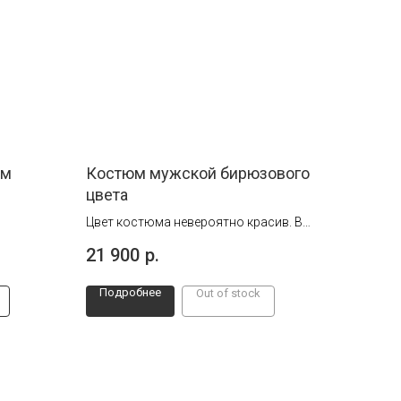
юм
Костюм мужской бирюзового
цвета
Цвет костюма невероятно красив. В
нём Вы будете потрясающе выглядеть
21 900
р.
на любом мероприятии.
Подробнее
Out of stock