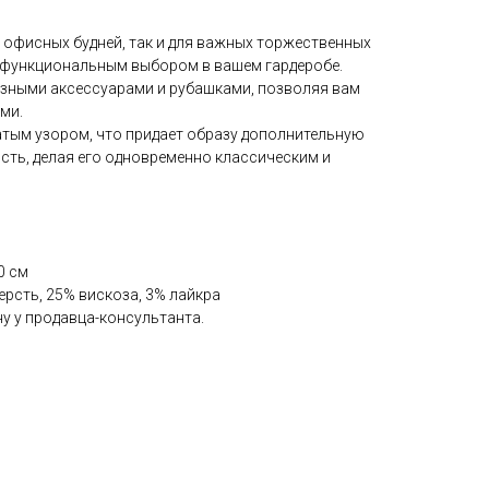
 офисных будней, так и для важных торжественных
офункциональным выбором в вашем гардеробе.
азными аксессуарами и рубашками, позволяя вам
ми.
атым узором, что придает образу дополнительную
сть, делая его одновременно классическим и
0 см
ерсть, 25% вискоза, 3% лайкра
у у продавца-консультанта.