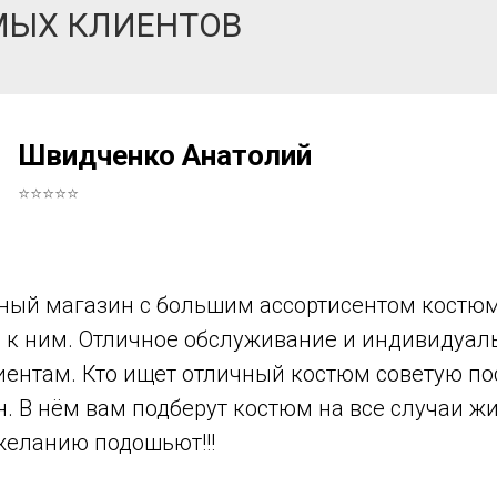
МЫХ КЛИЕНТОВ
Швидченко Анатолий
⭐⭐⭐⭐⭐
ный магазин с большим ассортисентом костюм
в к ним. Отличное обслуживание и индивидуа
иентам. Кто ищет отличный костюм советую по
н. В нём вам подберут костюм на все случаи ж
желанию подошьют!!!