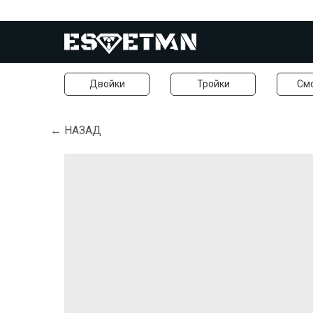
Двойки
Тройки
См
← НАЗАД