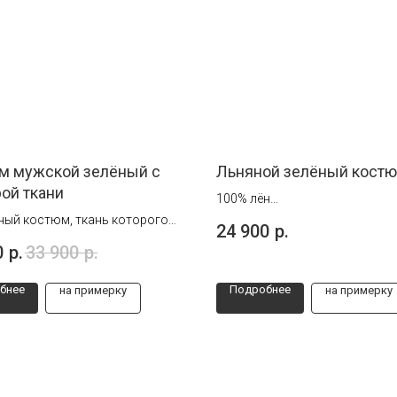
м мужской зелёный с
Льняной зелёный кост
ой ткани
100% лён
Идеальный летний костюм без
ый костюм, ткань которого
24 900
р.
подклады.
а мелким рисунком, что
0
р.
33 900
р.
 образу дополнительную
ельность, делая его
бнее
Подробнее
на примерку
на примерку
ным.