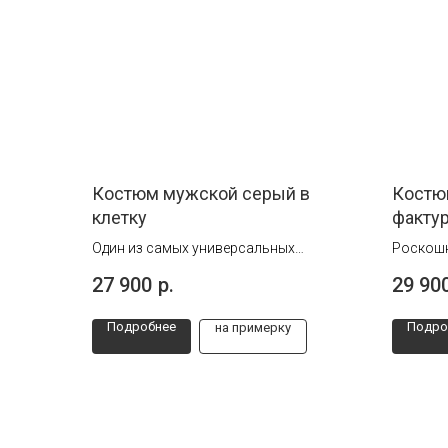
Костюм мужской серый в
Костю
клетку
фактур
Один из самых универсальных
Роскошн
костюмов.
украшен
27 900
р.
29 90
Как на работе, так и на празднике в нем
придает
Вы будете великолепны.
выразит
Подробнее
Подро
на примерку
уникаль