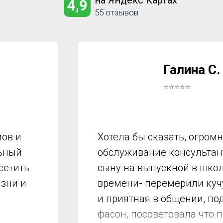
на Яндекс Картах
4,9
55 отзывов
Галина С.
⭐⭐⭐⭐⭐
ов и
Хотела бы сказать, огром
льный
обслуживание консультант
сетить
сыну на выпускной в школ
изни и
времени- перемерили куч
и приятная в общении, по
фасон, посоветовала что 