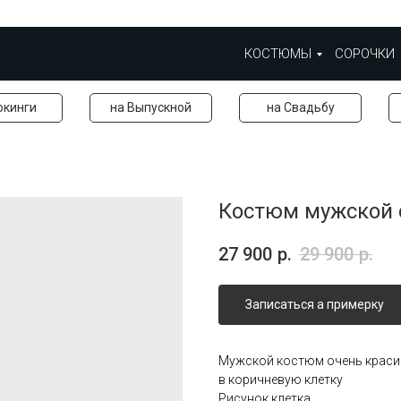
КОСТЮМЫ
СОРОЧКИ
окинги
на Выпускной
на Свадьбу
Костюм мужской 
27 900
р.
29 900
р.
Записаться а примерку
Мужской костюм очень краси
в коричневую клетку
Рисунок клетка