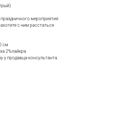
трый)
 праздничного мероприятия
ахотите с ним расстаться
0 см
оза 2%лайкра
у у продавца-консультанта.