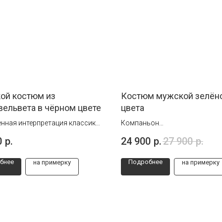
ой костюм из
Костюм мужской зелён
ельвета в чёрном цвете
цвета
нная интерпретация классики
Компаньон
 кто ценит стиль без излишней
Клетка на пиджаке отличается
0
р.
24 900
р.
27 900
р.
ти.
рисунка на брюках и жилете, з
чего костюм смотрится неба
бнее
Подробнее
на примерку
на примерку