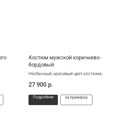
ого
Костюм мужской коричнево-
бордовый
Необычный, красивый цвет костюма
 от
сделает образ изысканным,
27 900
р.
а счёт
элегантным и стильным.
нально
Подробнее
на примерку