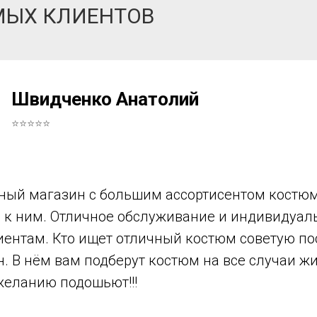
МЫХ КЛИЕНТОВ
Швидченко Анатолий
⭐⭐⭐⭐⭐
ный магазин с большим ассортисентом костюм
в к ним. Отличное обслуживание и индивидуа
иентам. Кто ищет отличный костюм советую по
н. В нём вам подберут костюм на все случаи ж
желанию подошьют!!!