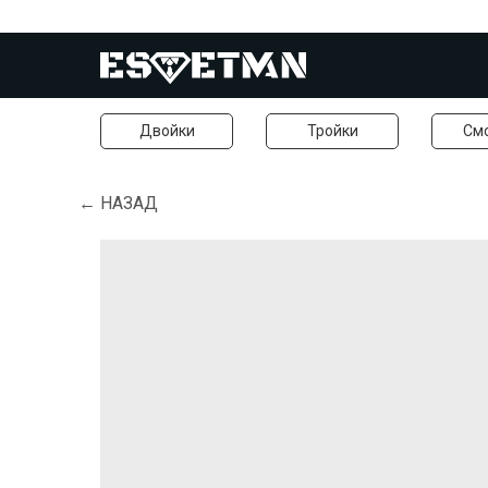
Двойки
Тройки
См
← НАЗАД