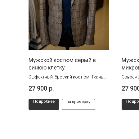
Мужской костюм серый в
Мужск
синюю клетку
микров
Эффектный, броский костюм. Ткань
Совреме
лёгкая, летняя.
для тех,
27 900
р.
27 90
Идеален как для выпускного, так и для
строгос
свадьбы.
Подробнее
Подро
на примерку