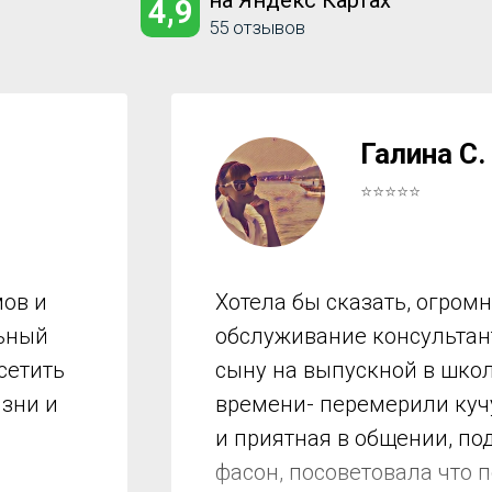
на Яндекс Картах
4,9
55 отзывов
Галина С.
⭐⭐⭐⭐⭐
ов и
Хотела бы сказать, огром
льный
обслуживание консультант
сетить
сыну на выпускной в школ
изни и
времени- перемерили куч
и приятная в общении, по
фасон, посоветовала что 