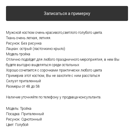
Записаться а примерку
Мужской костюм очень красивого,светлого голубого цвета.
Ткань очень легкая, летняя.
Рисунок: Без рисунка
Лацкан: острый (ласточкино крыло)
Модель тройка
Отлично подойдет для любого праздничного мероприятия, в нем Вы
будете выгодно выделяться среди остальных
Хорошо сочетается с сорочками практически любого цвета
Примерив этот костюм, Вы не захотите с ним расстаться
Силуэт приталенный
Размеры от 48 до 58
Наличие уточняйте по телефону у продавца-консультанта.
Модель: Тройка
Посадка: Приталенный
Рисунок: Однотонный
Цвет: Голубой