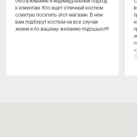
обслуживание и индивидуальный подход
С
к клиентам. Кто ищет отличный костюм
в
советую посетить этот магазин. В нём
п
вам подберут костюм на все случаи
к
жизни и по вашему желанию подошьют!!!
п
ж
п
и
З
м
к
з
р
б
2
О
м
Х
н