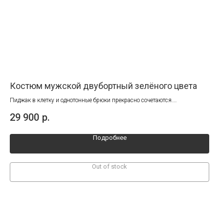
Костюм мужской двубортный зелёного цвета
По
Пиджак в клетку и однотонные брюки прекрасно сочетаются.
Кос
Такой костюм прекрасно будет смотреться на любом мероприятии.
ком
29 900
р.
27
Подходит для образа на каждый день.
ко
Подробнее
Out of stock