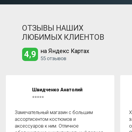
ОТЗЫВЫ НАШИХ
ЛЮБИМЫХ КЛИЕНТОВ
на Яндекс Картах
4,9
55 отзывов
Швидченко Анатолий
⭐⭐⭐⭐⭐
Замечательный магазин с большим
Х
ассортисентом костюмов и
з
аксессуаров к ним. Отличное
о