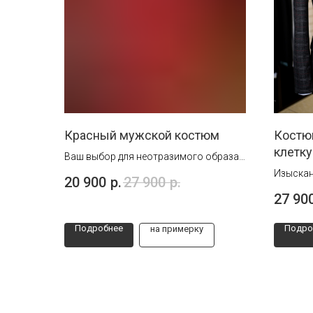
Красный мужской костюм
Костю
клетку
Ваш выбор для неотразимого образа
на праздниках или торжествах. Стиль,
Изыскан
20 900
р.
27 900
р.
комфорт и яркость!
Ваш выб
27 90
торжест
универс
Подробнее
Подро
на примерку
Узнайте