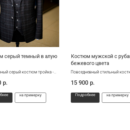
м серый темный в алую
Костюм мужской с руб
бежевого цвета
ный серый костюм тройка -
Повседневный стильный кост
ор для важных встреч и
оставит Вас равнодушным!
0
р.
15 900
р.
в. Стиль, комфорт и
В составе хлопок и лён
альность в каждом шве.
бнее
Подробнее
на примерку
на примерку
 больше!