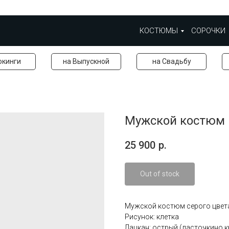
КОСТЮМЫ
СОРОЧКИ
окинги
на Выпускной
на Свадьбу
Мужской костюм 
25 900
р.
Out of stock
Мужской костюм серого цвета
Рисунок: клетка
Лацкан: острый (ласточкино 