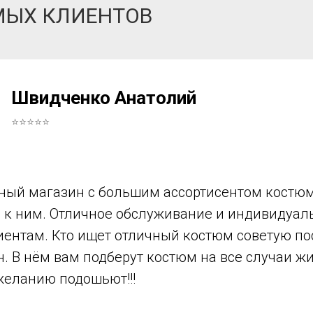
МЫХ КЛИЕНТОВ
Швидченко Анатолий
⭐⭐⭐⭐⭐
ный магазин с большим ассортисентом костюм
в к ним. Отличное обслуживание и индивидуа
иентам. Кто ищет отличный костюм советую по
н. В нём вам подберут костюм на все случаи ж
желанию подошьют!!!