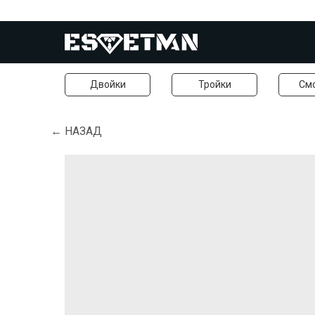
Двойки
Тройки
См
← НАЗАД