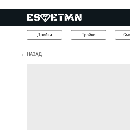
Двойки
Тройки
См
← НАЗАД