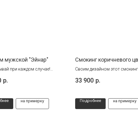
м мужской "Эйнар"
Смокинг коричневого ц
вай при каждом случае!
Своим дизайном этот смокинг
- стиль и комфорт для вашего
выделяется на фоне классиче
0
р.
33 900
р.
ва. Открой мир элегантности.
чёрных монохромных моделей
дизайнерский стиль премиаль
сегмента.
бнее
Подробнее
на примерку
на примерку
Создан для торжественных и 
событий.