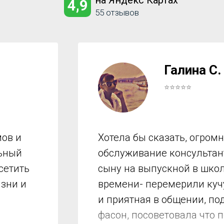
на Яндекс Картах
4,9
55 отзывов
Галина С.
⭐⭐⭐⭐⭐
ов и
Хотела бы сказать, огром
льный
обслуживание консультант
сетить
сыну на выпускной в школ
изни и
времени- перемерили куч
и приятная в общении, по
фасон, посоветовала что 