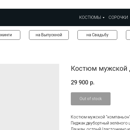
КОСТЮМЫ
СОРОЧКИ
окинги
на Выпускной
на Свадьбу
Костюм мужской 
29 900
р.
Out of stock
Костюм мужской "компаньон"
Пиджак двубортный зелёного ц
Лацкан: острый (ласточкино к