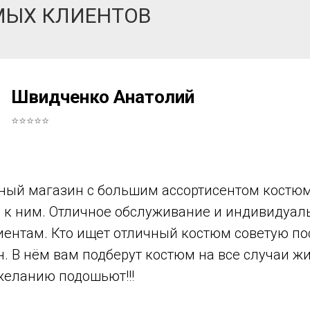
МЫХ КЛИЕНТОВ
Швидченко Анатолий
⭐⭐⭐⭐⭐
ный магазин с большим ассортисентом костюм
в к ним. Отличное обслуживание и индивидуа
иентам. Кто ищет отличный костюм советую по
н. В нём вам подберут костюм на все случаи ж
желанию подошьют!!!