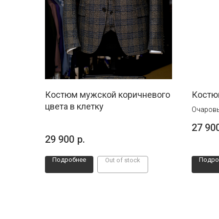
Костюм мужской коричневого
Костю
цвета в клетку
Очаровы
"Эйнар" 
27 90
торжест
29 900
р.
Подробнее
Подро
Out of stock