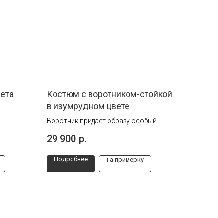
вета
Костюм с воротником-стойкой
в изумрудном цвете
ских
Воротник придаёт образу особый
. Это
характер и отсылает к эстетике
29 900
р.
ного
восточной классики, которая сегодня
на пике моды.
Подробнее
на примерку
особых