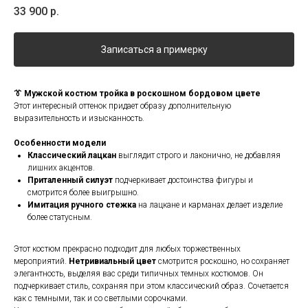
33 900
р.
Записаться а примерку
👔 Мужской костюм тройка в роскошном бордовом цвете
Этот интересный оттенок придает образу дополнительную
выразительность и изысканность.
Особенности модели
Классический лацкан
выглядит строго и лаконично, не добавляя
лишних акцентов.
Приталенный силуэт
подчеркивает достоинства фигуры и
смотрится более выигрышно.
Имитация ручного стежка
на лацкане и карманах делает изделие
более статусным.
Этот костюм прекрасно подходит для любых торжественных
мероприятий.
Нетривиальный цвет
смотрится роскошно, но сохраняет
элегантность, выделяя вас среди типичных темных костюмов. Он
подчеркивает стиль, сохраняя при этом классический образ. Сочетается
как с темными, так и со светлыми сорочками.