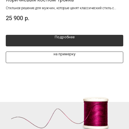
Стильное решение для мужчин, которые ценят классический стиль с
рить
современным характером.
25 900
р.
22
Подробнее
на примерку