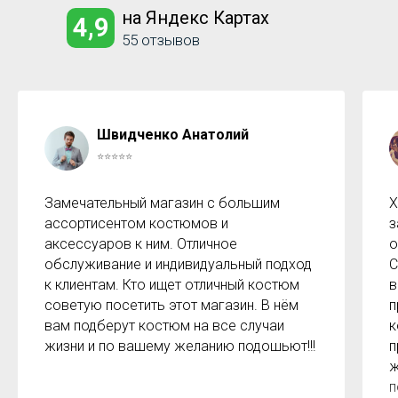
на Яндекс Картах
4,9
55 отзывов
Швидченко Анатолий
⭐⭐⭐⭐⭐
Замечательный магазин с большим
Х
ассортисентом костюмов и
з
аксессуаров к ним. Отличное
о
обслуживание и индивидуальный подход
С
к клиентам. Кто ищет отличный костюм
в
советую посетить этот магазин. В нём
п
вам подберут костюм на все случаи
к
жизни и по вашему желанию подошьют!!!
п
ж
п