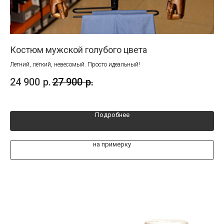
Костюм мужской голубого цвета
Ко
кл
Летний, лёгкий, невесомый. Просто идеальный!
24 900
р.
27 900
р.
24
Подробнее
на примерку