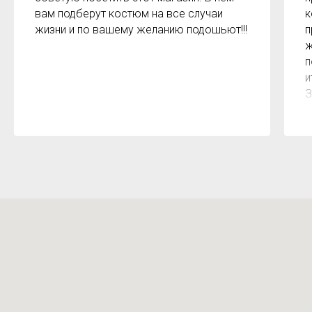
вам подберут костюм на все случаи
к
жизни и по вашему желанию подошьют!!!
п
ж
п
и
З
м
к
з
р
б
2
О
м
Х
н