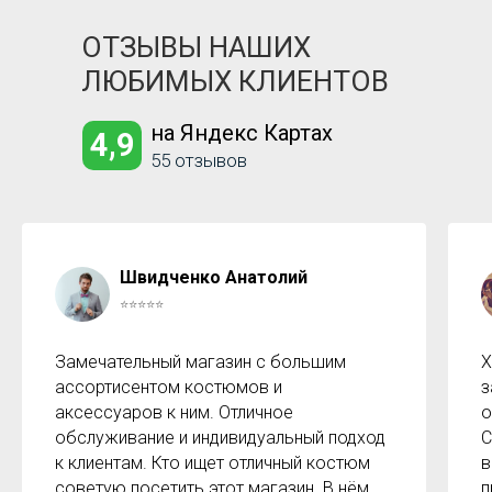
ОТЗЫВЫ НАШИХ
ЛЮБИМЫХ КЛИЕНТОВ
на Яндекс Картах
4,9
55 отзывов
Швидченко Анатолий
⭐⭐⭐⭐⭐
Замечательный магазин с большим
Х
ассортисентом костюмов и
з
аксессуаров к ним. Отличное
о
обслуживание и индивидуальный подход
С
к клиентам. Кто ищет отличный костюм
в
советую посетить этот магазин. В нём
п