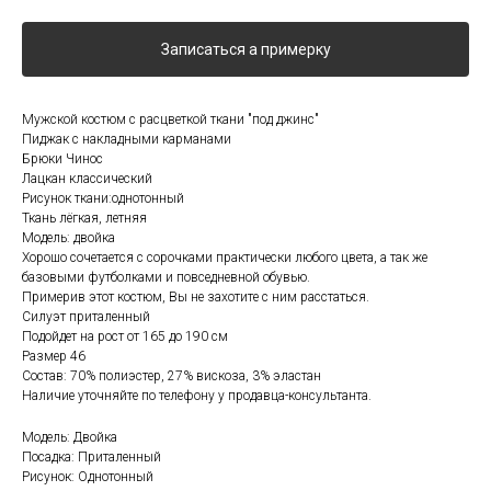
Записаться а примерку
Мужской костюм с расцветкой ткани "под джинс"
Пиджак с накладными карманами
Брюки Чинос
Лацкан классический
Рисунок ткани:однотонный
Ткань лёгкая, летняя
Модель: двойка
Хорошо сочетается с сорочками практически любого цвета, а так же
базовыми футболками и повседневной обувью.
Примерив этот костюм, Вы не захотите с ним расстаться.
Силуэт приталенный
Подойдет на рост от 165 до 190 см
Размер 46
Состав: 70% полиэстер, 27% вискоза, 3% эластан
Наличие уточняйте по телефону у продавца-консультанта.
Модель: Двойка
Посадка: Приталенный
Рисунок: Однотонный