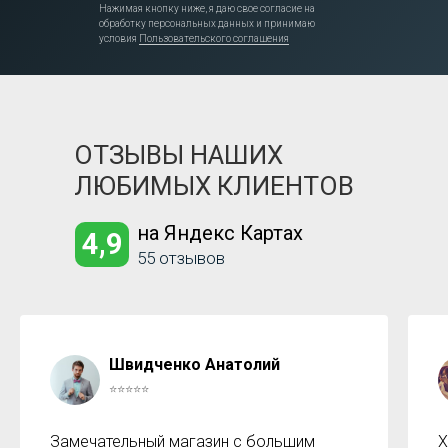
Нажимая кнопку ниже, я даю свое согласие на
обработку персональных данных и принимаю
условия
Пользовательского соглашения
ОТЗЫВЫ НАШИХ
ЛЮБИМЫХ КЛИЕНТОВ
на Яндекс Картах
4,9
55 отзывов
Швидченко Анатолий
⭐⭐⭐⭐⭐
Замечательный магазин с большим
Х