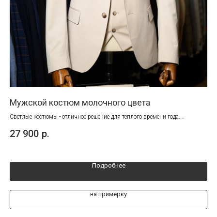
ете
Мужской костюм молочного цвета
Му
Светлые костюмы - отличное решение для теплого времени года.
Тка
На свадьбу, выпускной или на каждый день!
выр
27 900
р.
29
Подробнее
на примерку