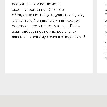
ассортисентом костюмов и
з
аксессуаров к ним. Отличное
о
обслуживание и индивидуальный подход
С
к клиентам. Кто ищет отличный костюм
в
советую посетить этот магазин. В нём
п
вам подберут костюм на все случаи
к
жизни и по вашему желанию подошьют!!!
п
ж
п
и
З
м
к
з
р
б
2
О
м