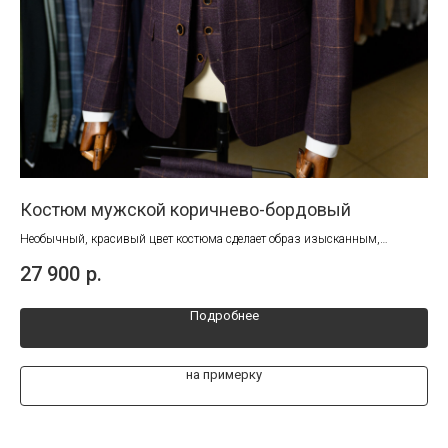
Костюм мужской коричнево-бордовый
См
м,
Необычный, красивый цвет костюма сделает образ изысканным,
Сво
элегантным и стильным.
мон
27 900
р.
33
Соз
Подробнее
на примерку