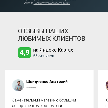
условия
Пользовательского соглашения
ОТЗЫВЫ НАШИХ
ЛЮБИМЫХ КЛИЕНТОВ
на Яндекс Картах
4,9
55 отзывов
Швидченко Анатолий
⭐⭐⭐⭐⭐
Замечательный магазин с большим
Х
ассортисентом костюмов и
з