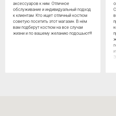
аксессуаров к ним. Отличное
о
обслуживание и индивидуальный подход
С
к клиентам. Кто ищет отличный костюм
в
советую посетить этот магазин. В нём
п
вам подберут костюм на все случаи
к
жизни и по вашему желанию подошьют!!!
п
ж
п
и
З
м
к
з
р
б
2
О
м
Х