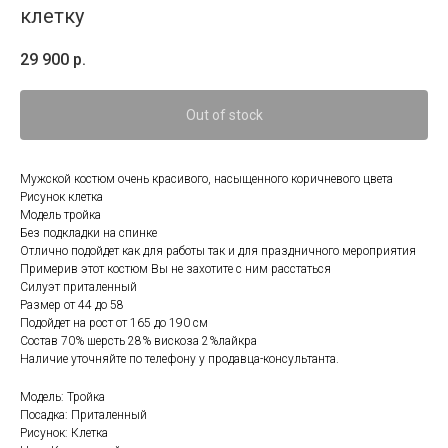
клетку
29 900
р.
Out of stock
Мужской костюм очень красивого, насыщенного коричневого цвета
Рисунок клетка
Модель тройка
Без подкладки на спинке
Отлично подойдет как для работы так и для праздничного мероприятия
Примерив этот костюм Вы не захотите с ним расстаться
Силуэт приталенный
Размер от 44 до 58
Подойдет на рост от 165 до 190 см
Состав 70% шерсть 28% вискоза 2%лайкра
Наличие уточняйте по телефону у продавца-консультанта.
Модель: Тройка
Посадка: Приталенный
Рисунок: Клетка