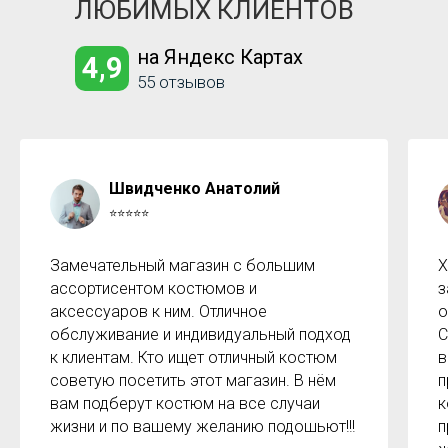
ЛЮБИМЫХ КЛИЕНТОВ
на Яндекс Картах
4,9
55 отзывов
Швидченко Анатолий
⭐⭐⭐⭐⭐
Замечательный магазин с большим
Х
ассортисентом костюмов и
з
аксессуаров к ним. Отличное
о
обслуживание и индивидуальный подход
С
к клиентам. Кто ищет отличный костюм
в
советую посетить этот магазин. В нём
п
вам подберут костюм на все случаи
к
жизни и по вашему желанию подошьют!!!
п