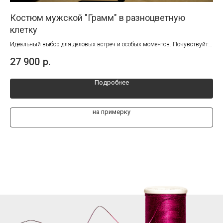
Костюм мужской "Грамм" в разноцветную
Ко
клетку
Сти
сов
Идеальный выбор для деловых встреч и особых моментов. Почувствуйте
25
уверенность в себе и своём идеальном образе!
27 900
р.
Подробнее
на примерку