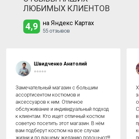
ЛЮБИМЫХ КЛИЕНТОВ
на Яндекс Картах
4,9
55 отзывов
Швидченко Анатолий
⭐⭐⭐⭐⭐
Замечательный магазин с большим
Х
ассортисентом костюмов и
з
аксессуаров к ним. Отличное
о
обслуживание и индивидуальный подход
С
к клиентам. Кто ищет отличный костюм
в
советую посетить этот магазин. В нём
п
вам подберут костюм на все случаи
к
жизни и по вашему желанию подошьют!!!
п