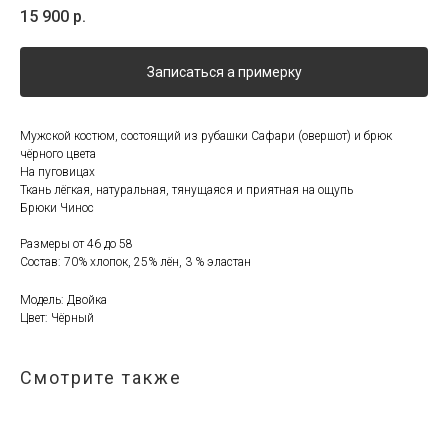
15 900
р.
Записаться а примерку
Мужской костюм, состоящий из рубашки Сафари (овершот) и брюк
чёрного цвета
На пуговицах
Ткань лёгкая, натуральная, тянущаяся и приятная на ощупь
Брюки Чинос
Размеры от 46 до 58
Состав: 70% хлопок, 25% лён, 3 % эластан
Модель: Двойка
Цвет: Чёрный
Смотрите также