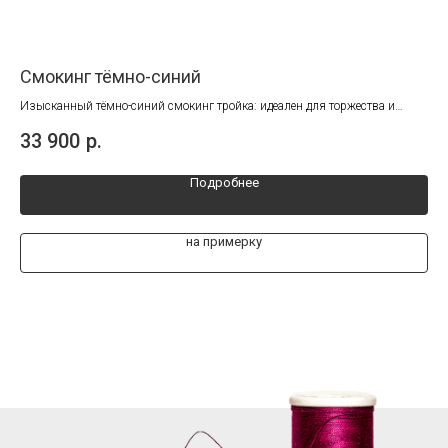
Смокинг тёмно-синий
Му
х
Изысканный тёмно-синий смокинг тройка: идеален для торжества и
Эфф
вечерних мероприятий. Стиль в каждой детали!
Иде
33 900
р.
27
Подробнее
на примерку