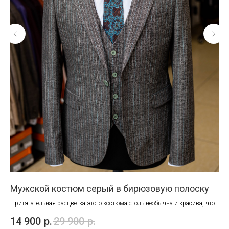
Мужской костюм серый в бирюзовую полоску
Му
Притягательная расцветка этого костюма столь необычна и красива, что
Сво
мы крайне рекомендуем его примерить!
14 900
р.
29 900
р.
25
Идеален для деловых встреч и торжеств.