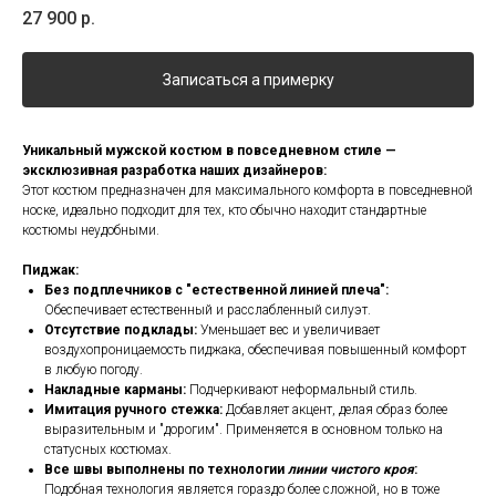
27 900
р.
Записаться а примерку
Уникальный мужской костюм в повседневном стиле —
эксклюзивная разработка наших дизайнеров:
Этот костюм предназначен для максимального комфорта в повседневной
носке, идеально подходит для тех, кто обычно находит стандартные
костюмы неудобными.
Пиджак:
Без подплечников с "естественной линией плеча":
Обеспечивает естественный и расслабленный силуэт.
Отсутствие подклады:
Уменьшает вес и увеличивает
воздухопроницаемость пиджака, обеспечивая повышенный комфорт
в любую погоду.
Накладные карманы:
Подчеркивают неформальный стиль.
Имитация ручного стежка:
Добавляет акцент, делая образ более
выразительным и "дорогим". Применяется в основном только на
статусных костюмах.
Все швы выполнены по технологии
линии чистого кроя
:
Подобная технология является гораздо более сложной, но в тоже