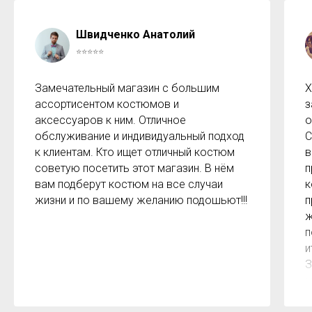
Швидченко Анатолий
⭐⭐⭐⭐⭐
Замечательный магазин с большим
Х
ассортисентом костюмов и
з
аксессуаров к ним. Отличное
о
обслуживание и индивидуальный подход
С
к клиентам. Кто ищет отличный костюм
в
советую посетить этот магазин. В нём
п
вам подберут костюм на все случаи
к
жизни и по вашему желанию подошьют!!!
п
ж
п
и
З
м
к