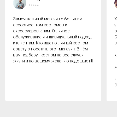
⭐⭐⭐⭐⭐
Замечательный магазин с большим
Х
ассортисентом костюмов и
з
аксессуаров к ним. Отличное
о
обслуживание и индивидуальный подход
С
к клиентам. Кто ищет отличный костюм
в
советую посетить этот магазин. В нём
п
вам подберут костюм на все случаи
к
жизни и по вашему желанию подошьют!!!
п
ж
п
и
З
м
к
з
р
б