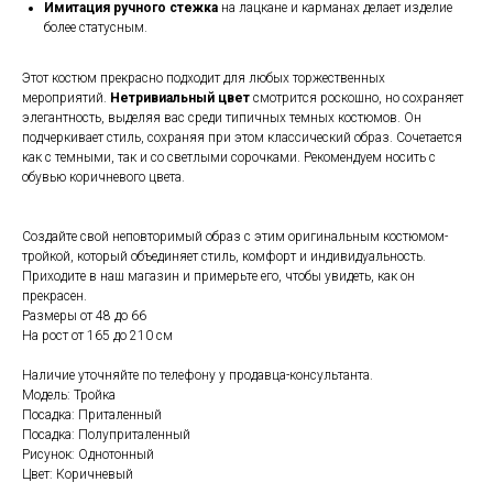
Имитация ручного стежка
на лацкане и карманах делает изделие
более статусным.
Этот костюм прекрасно подходит для любых торжественных
мероприятий.
Нетривиальный цвет
смотрится роскошно, но сохраняет
элегантность, выделяя вас среди типичных темных костюмов. Он
подчеркивает стиль, сохраняя при этом классический образ. Сочетается
как с темными, так и со светлыми сорочками. Рекомендуем носить с
обувью коричневого цвета.
Создайте свой неповторимый образ с этим оригинальным костюмом-
тройкой, который объединяет стиль, комфорт и индивидуальность.
Приходите в наш магазин и примерьте его, чтобы увидеть, как он
прекрасен.
Размеры от 48 до 66
На рост от 165 до 210 см
Наличие уточняйте по телефону у продавца-консультанта.
Модель: Тройка
Посадка: Приталенный
Посадка: Полуприталенный
Рисунок: Однотонный
Цвет: Коричневый