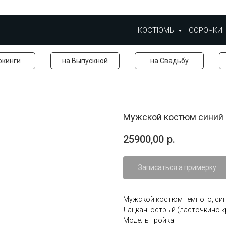
КОСТЮМЫ
СОРОЧКИ
окинги
на Выпускной
на Свадьбу
Мужской костюм синий 
25900,00
р.
Записаться а примерку
Мужской костюм темного, сине
Лацкан: острый (ласточкино 
Модель тройка