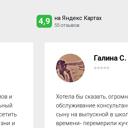
на Яндекс Картах
4,9
55 отзывов
Галина С.
⭐⭐⭐⭐⭐
ов и
Хотела бы сказать, огром
льный
обслуживание консультант
сетить
сыну на выпускной в школ
изни и
времени- перемерили куч