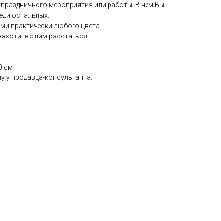
 праздничного мероприятия или работы. В нем Вы
еди остальных.
ми практически любого цвета.
захотите с ним расстаться.
0 см
у у продавца-консультанта.