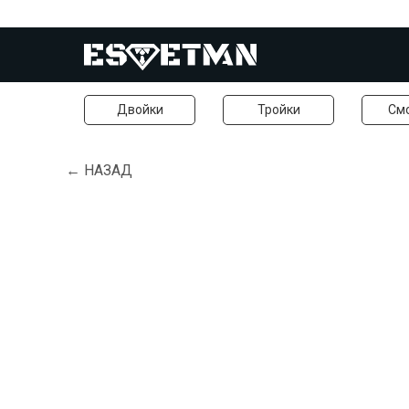
Двойки
Тройки
См
← НАЗАД