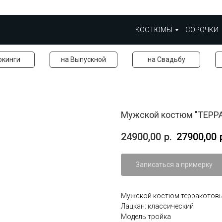
КОСТЮМЫ
СОРОЧКИ
окинги
на Выпускной
на Свадьбу
Мужской костюм "ТЕРР
24900,00
р.
27900,00
Записаться а примерку
Мужской костюм терракотовы
Лацкан: классический
Модель тройка