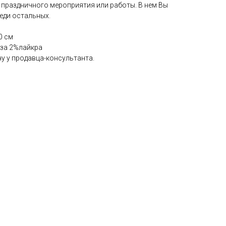
 праздничного мероприятия или работы. В нем Вы
еди остальных.
0 см
оза 2%лайкра
у у продавца-консультанта.