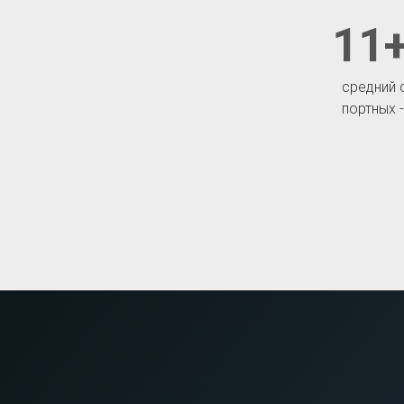
11+
средний 
портных 