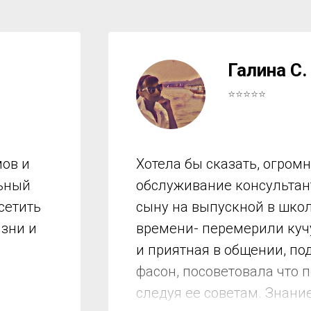
Галина С.
⭐⭐⭐⭐⭐
ов и
Хотела бы сказать, огром
льный
обслуживание консультант
сетить
сыну на выпускной в школ
изни и
времени- перемерили куч
и приятная в общении, по
фасон, посоветовала что 
следуя ее советам. Знани