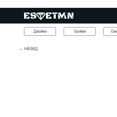
Двойки
Тройки
См
← НАЗАД